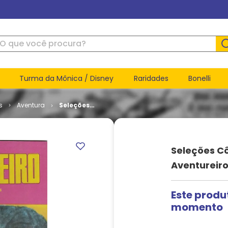
ue você procura?
Turma da Mônica / Disney
Raridades
Bonelli
s
Aventura
Seleções
Cômicas
Apresenta
- O
Aventureiro
Seleções C
# 2
Aventureiro
Este produ
momento