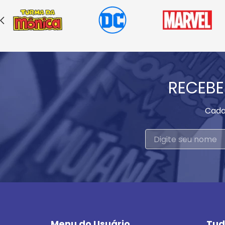
RECEBE
Cada
Menu do Usuário
Tud