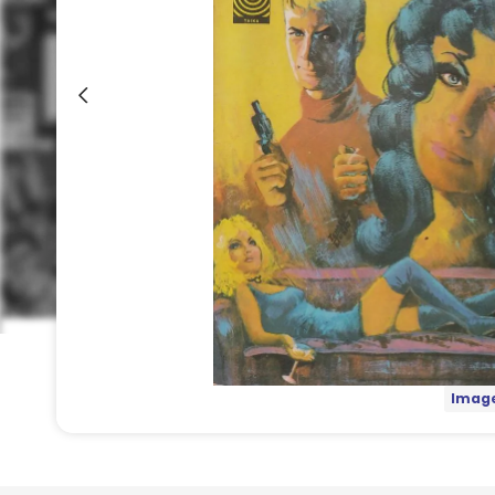
Image