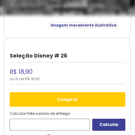
Imagem meramente ilustrativa
Seleção Disney # 26
R$
18
,
90
ou
1
x de
R$
18
,
90
comprar
Calcular frete e prazo de entrega