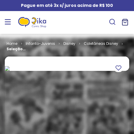
Pague em até 3x s/ juros acima de R$ 100
Infanto-Juvenis
Disney
Coletâneas Disney
Seleção
Disney -
Edição
Encadernada
- 2ª Série # 14