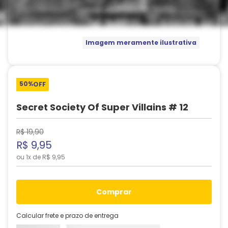
Imagem meramente ilustrativa
50%
OFF
Secret Society Of Super Villains # 12
R$
19
,
90
R$
9
,
95
ou
1
x de
R$
9
,
95
comprar
Calcular frete e prazo de entrega