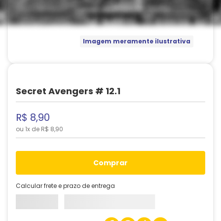
Imagem meramente ilustrativa
Secret Avengers # 12.1
R$
8
,
90
ou
1
x de
R$
8
,
90
comprar
Calcular frete e prazo de entrega