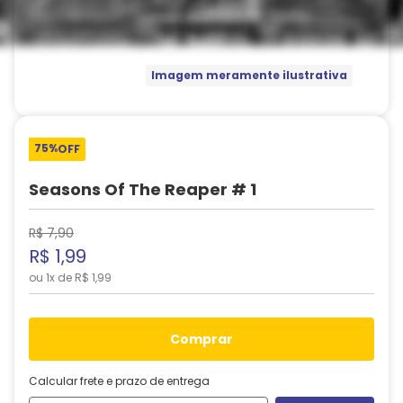
Imagem meramente ilustrativa
75%
OFF
Seasons Of The Reaper # 1
R$
7
,
90
R$
1
,
99
ou
1
x de
R$
1
,
99
comprar
Calcular frete e prazo de entrega