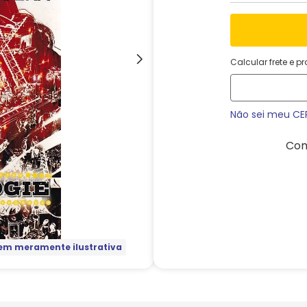
Calcular frete e p
Não sei meu CE
Com
m meramente ilustrativa