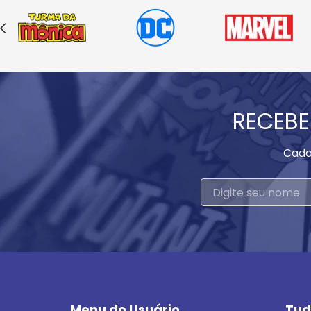
RECEBE
Cada
Menu do Usuário
Tud