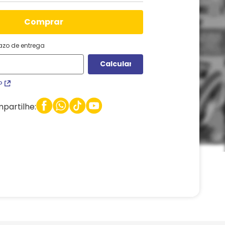
comprar
razo de entrega
P
partilhe: