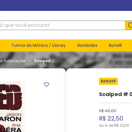
ue você procura?
Turma da Mônica / Disney
Raridades
Bonelli
as Publicações
Scalped #
02 -
Casino
Boogie
50%
OFF
(TPB)
Scalped # 0
R$
45
,
00
R$
22
,
50
ou
1
x de
R$
22
,
50