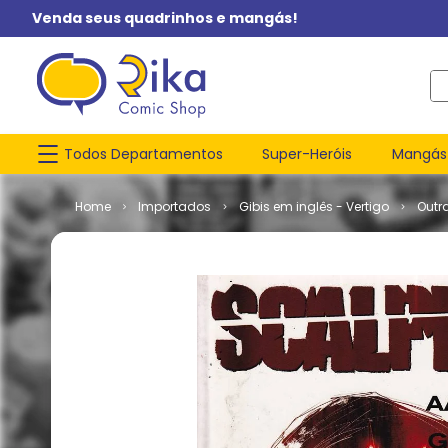
Venda seus quadrinhos e mangás!
O q
Todos Departamentos
Super-Heróis
Mangás
Importados
Gibis em inglês - Vertigo
Outr