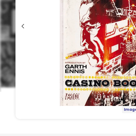
Image