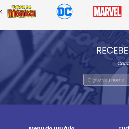
RECEBE
Cada
Menu do Usuário
Tud