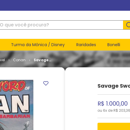
ue você procura?
Turma da Mônica / Disney
Raridades
Bonelli
vel
Conan
Savage
Sword of
Conan #
01
Savage Swo
R$
1
.
000
,
00
ou
6
x de
R$
203
,
3