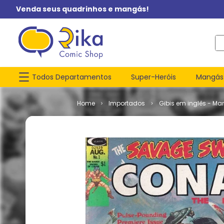
Venda seus quadrinhos e mangás!
O q
Todos Departamentos
Super-Heróis
Mangás
Importados
Gibis em inglês - Mar