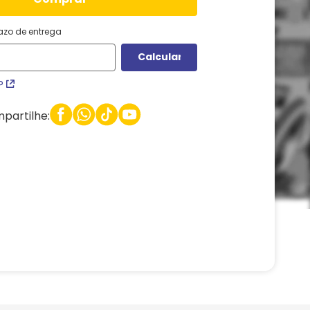
razo de entrega
P
partilhe: