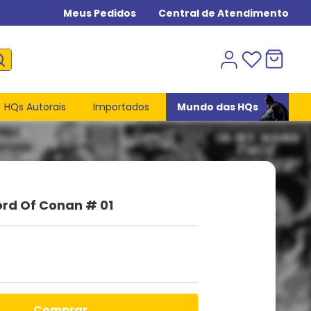
Meus Pedidos
Central de Atendimento
HQs Autorais
Importados
Mundo das HQs
rd Of Conan # 01
6
comprar