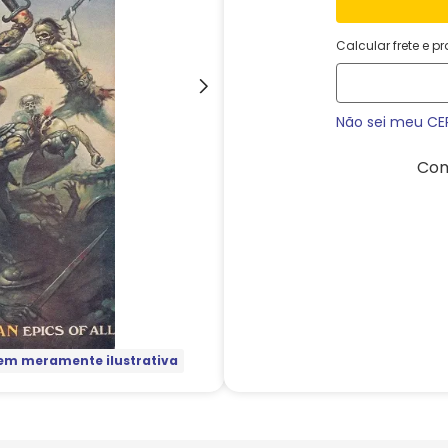
Calcular frete e p
Não sei meu CE
Com
m meramente ilustrativa