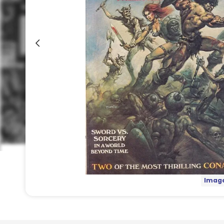
Image