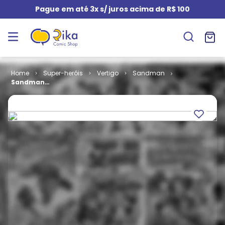
Pague em até 3x s/ juros acima de R$ 100
Super-heróis
Vertigo
Sandman
Sandman
Apresenta -
Hellblazer -
Love Street # 1