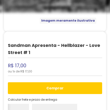
Imagem meramente ilustrativa
Sandman Apresenta - Hellblazer - Love
Street # 1
R$
17
,
00
ou
1
x de
R$
17
,
00
comprar
Calcular frete e prazo de entrega