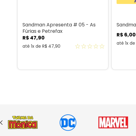
as
Sandman Apresenta # 05 - As
Sandma
Fúrias e Petrefax
R$
6
,
00
R$
47
,
90
☆
☆
até
1
x d
☆
☆
☆
☆
☆
até
1
x de
R$
47
,
90