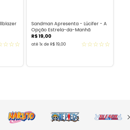
lblazer
Sandman Apresenta - Lúcifer - A
San
Opção Estrela-da-Manhã
R$
R$
19
,
00
até
☆
☆
☆
☆
☆
☆
☆
☆
☆
até
1
x de
R$
19
,
00