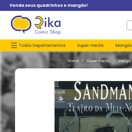
Venda seus quadrinhos e mangás!
O q
Todos Departamentos
Super-Heróis
Mangás
Super-heróis
Vertigo