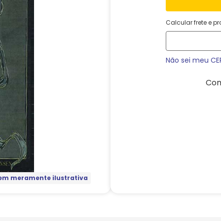
Calcular frete e p
Não sei meu CE
Com
m meramente ilustrativa