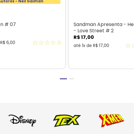
Autores - Neil Gaiman
n # 07
Sandman Apresenta - Hel
- Love Street # 2
R$
17
,
00
☆
☆
☆
☆
☆
e
R$
6
,
00
☆
até
1
x de
R$
17
,
00