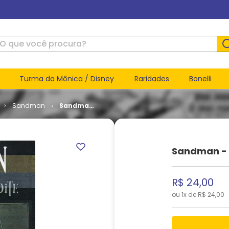
ue você procura?
Turma da Mônica / Disney
Raridades
Bonelli
Sandman
Sandman
- Teatro
da Meia-
Noite
Sandman - 
R$
24
,
00
ou
1
x de
R$
24
,
00