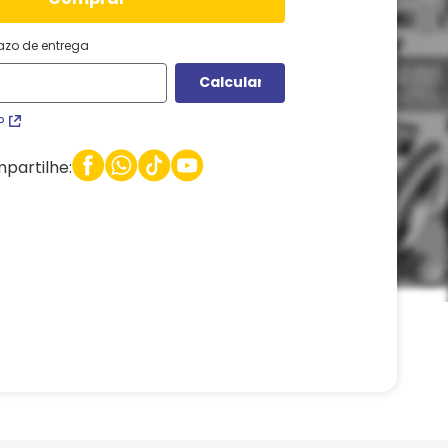
razo de entrega
P
partilhe: