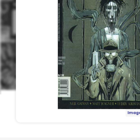
Image