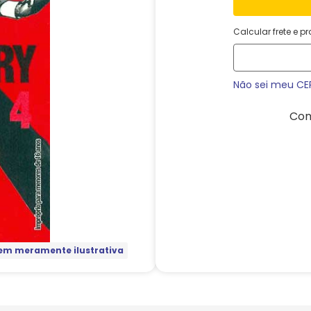
Calcular frete e p
Não sei meu CE
Com
m meramente ilustrativa