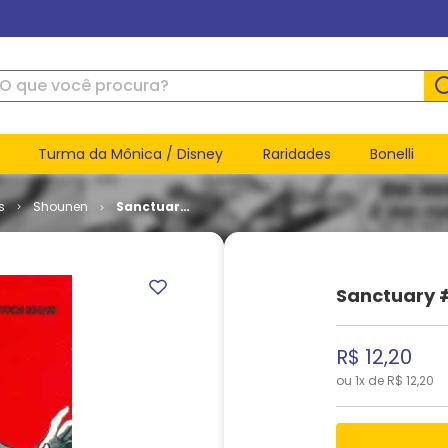
ue você procura?
Turma da Mônica / Disney
Raridades
Bonelli
s
Shounen
Sanctuary
# 04
Sanctuary 
R$
12
,
20
ou
1
x de
R$
12
,
20