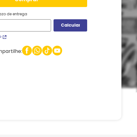
razo de entrega
P
partilhe: