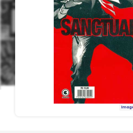
Image