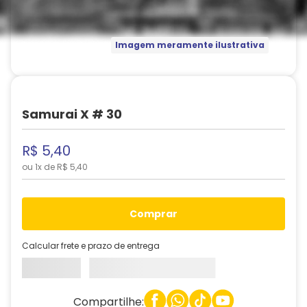
Imagem meramente ilustrativa
Samurai X # 30
R$
5
,
40
ou
1
x de
R$
5
,
40
comprar
Calcular frete e prazo de entrega
Compartilhe: