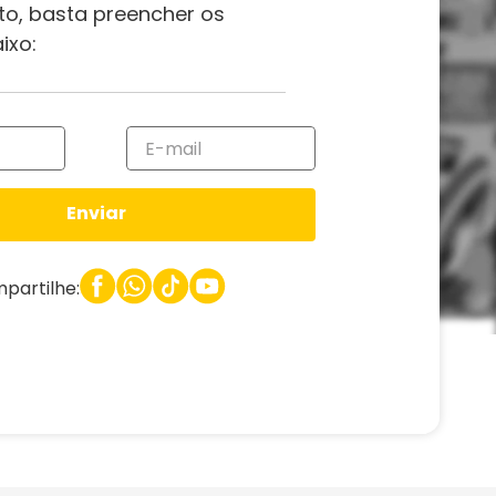
to, basta preencher os
ixo:
Enviar
partilhe: