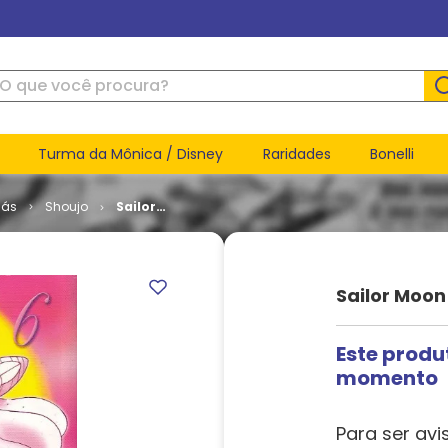
ue você procura?
Turma da Mônica / Disney
Raridades
Bonelli
ás
Shoujo
Sailor
Moon # 06
Sailor Moon
Este produ
momento
Para ser avi