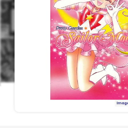
Image