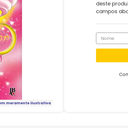
deste produ
campos aba
Com
m meramente ilustrativa