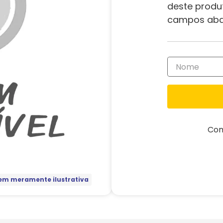
deste produ
campos aba
Com
m meramente ilustrativa