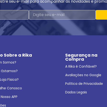
stre seu e-mail para acompanhar as novidades e promo
o Sobre a Rika
Segurança na 
Compra
m Somos?
A Rika é Confiável?
 Estamos?
Avaliações no Google
oja Física?
Política de Privacidade
alhe Conosco
Dados Legais
 Nosso APP
ões