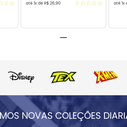
☆
☆
☆
☆
☆
☆
☆
☆
até
1
x de
R$
26
,
90
até
1
x
MOS NOVAS COLEÇÕES DIAR