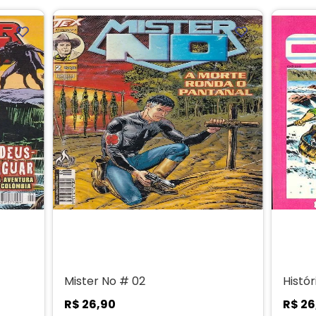
Mister No # 02
Histó
R$
26
,
90
R$
26