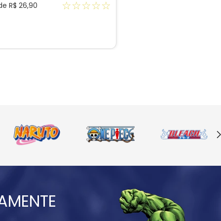
☆
☆
☆
☆
☆
 de
R$
26
,
90
IAMENTE