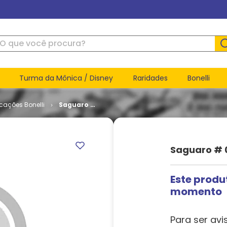
ue você procura?
Turma da Mônica / Disney
Raridades
Bonelli
icações Bonelli
Saguaro #
05
Saguaro # 
Este produ
momento
Para ser avi