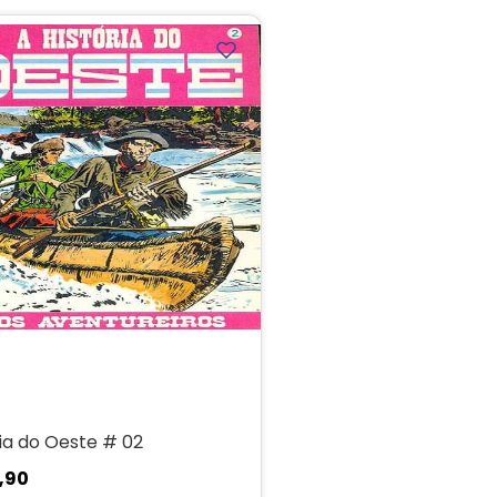
ria do Oeste # 02
,
90