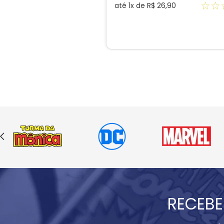
☆
☆
até
1
x de
R$
26
,
90
RECEBE