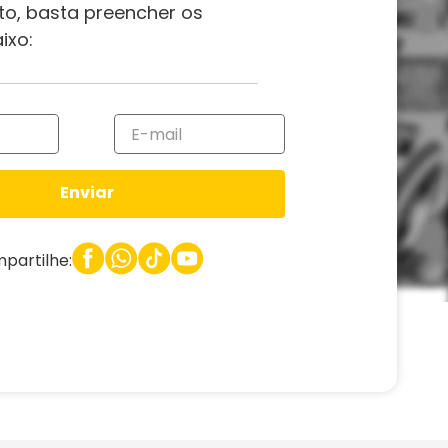
to, basta preencher os
ixo:
Enviar
partilhe: