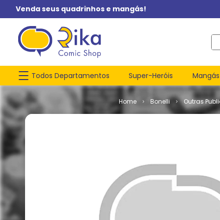
Venda seus quadrinhos e mangás!
O q
Todos Departamentos
Super-Heróis
Mangás
Bonelli
Outras Publ