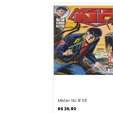
Mister No # 05
R$
26
,
90