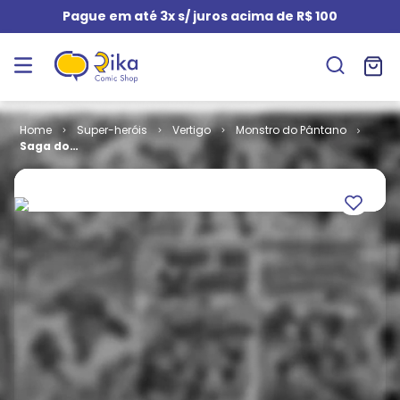
Pague em até 3x s/ juros acima de R$ 100
Super-heróis
Vertigo
Monstro do Pântano
Saga do
Monstro do
Pântano -
Livro 4