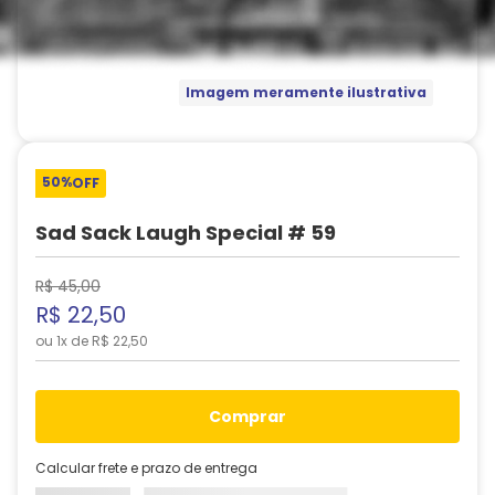
Imagem meramente ilustrativa
50%
OFF
Sad Sack Laugh Special # 59
R$
45
,
00
R$
22
,
50
ou
1
x de
R$
22
,
50
comprar
Calcular frete e prazo de entrega