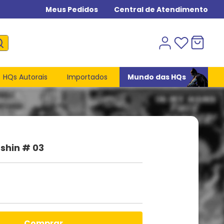
Meus Pedidos
Central de Atendimento
HQs Autorais
Importados
Mundo das HQs
shin # 03
comprar