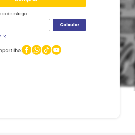
razo de entrega
P
partilhe: