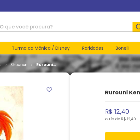
ue você procura?
Turma da Mônica / Disney
Raridades
Bonelli
s
Shounen
Rurouni
Kenshin #
03
Rurouni Ken
R$
12
,
40
ou
1
x de
R$
12
,
40