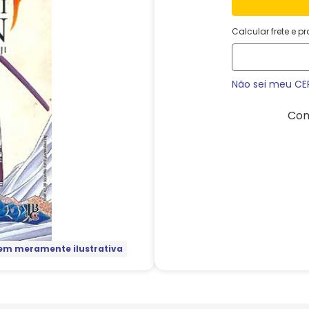
Calcular frete e p
Não sei meu CE
Com
m meramente ilustrativa