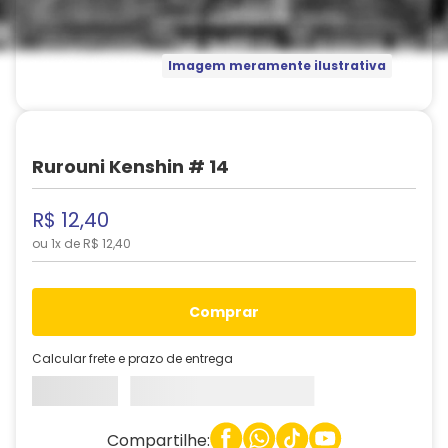
Imagem meramente ilustrativa
Rurouni Kenshin # 14
R$
12
,
40
ou
1
x de
R$
12
,
40
comprar
Calcular frete e prazo de entrega
Compartilhe: