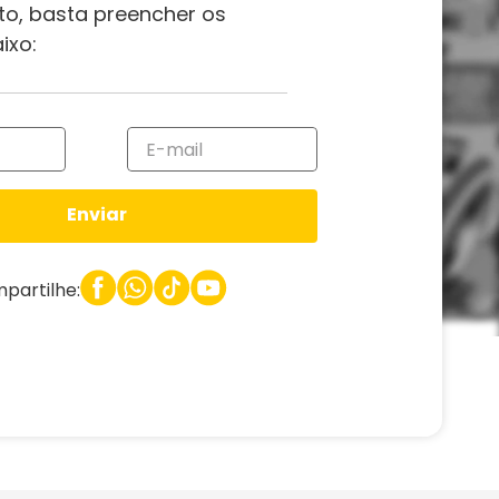
to, basta preencher os
ixo:
Enviar
partilhe: