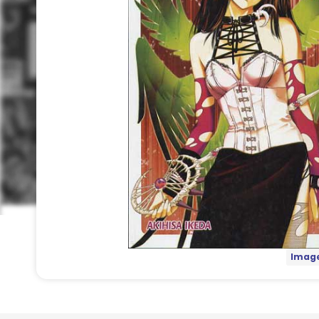
Image