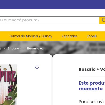
ue você procura?
Turma da Mônica / Disney
Raridades
Bonelli
s
Shounen
Rosario +
Vampire #
08
Rosario + V
Este produ
momento
Para ser avi