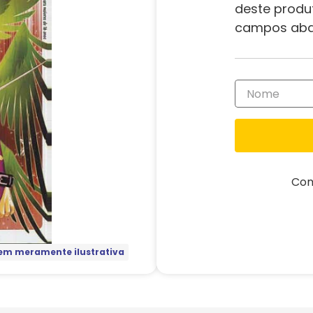
deste produ
campos aba
Com
m meramente ilustrativa