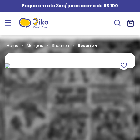
Pague em até 3x s/ juros acima de R$ 100
Mangás
Shounen
Rosario +
Vampire - Ano
II # 05