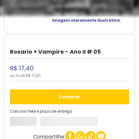
Imagem meramente ilustrativa
Rosario + Vampire - Ano II # 05
R$
17
,
40
ou
1
x de
R$
17
,
40
comprar
Calcular frete e prazo de entrega
Compartilhe: