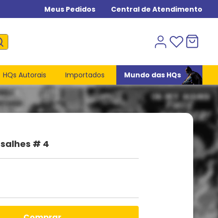
Meus Pedidos
Central de Atendimento
HQs Autorais
Importados
Mundo das HQs
salhes # 4
comprar