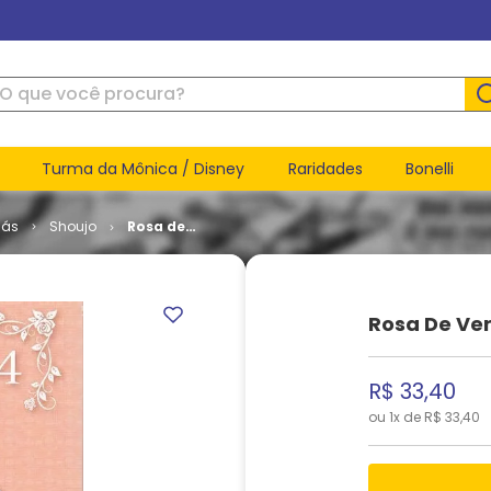
ue você procura?
Turma da Mônica / Disney
Raridades
Bonelli
ás
Shoujo
Rosa de
Versalhes
# 4
Rosa De Ver
R$
33
,
40
ou
1
x de
R$
33
,
40