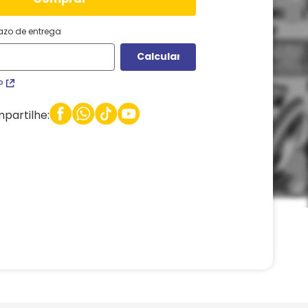
razo de entrega
P
partilhe: