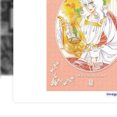
Image