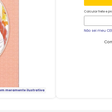
Calcular frete e p
Não sei meu CE
Com
m meramente ilustrativa