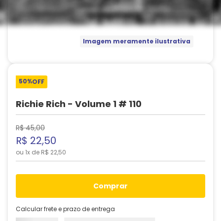
Imagem meramente ilustrativa
50%
OFF
Richie Rich - Volume 1 # 110
R$
45
,
00
R$
22
,
50
ou
1
x de
R$
22
,
50
comprar
Calcular frete e prazo de entrega