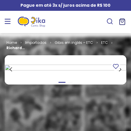
Pague em até 3x s/ juros acima de R$ 100
Importados
Gibis em inglês – ETC
ETC
Richard
Stark's by
Darwin Cooke
- Volume 4
(HC)