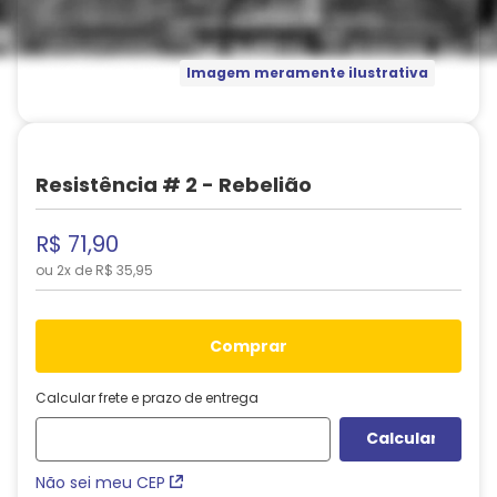
Imagem meramente ilustrativa
Resistência # 2 - Rebelião
R$
71
,
90
ou
2
x de
R$
35
,
95
comprar
Calcular frete e prazo de entrega
Não sei meu CEP