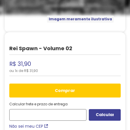
Imagem meramente ilustrativa
Rei Spawn - Volume 02
R$
31
,
90
ou
1
x de
R$
31
,
90
comprar
Calcular frete e prazo de entrega
Não sei meu CEP