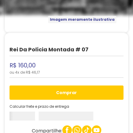
Imagem meramente ilustrativa
Rei Da Polícia Montada # 07
R$
160
,
00
ou
4
x de
R$
46
,
17
comprar
Calcular frete e prazo de entrega
Compartilhe: