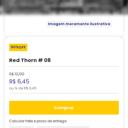
Imagem meramente ilustrativa
50%
OFF
Red Thorn # 08
R$
12
,
90
R$
6
,
45
ou
1
x de
R$
6
,
45
comprar
Calcular frete e prazo de entrega