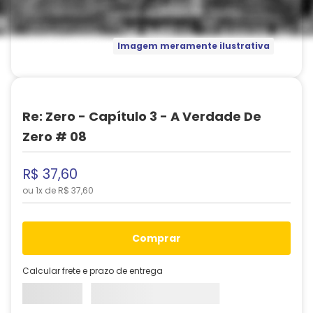
Imagem meramente ilustrativa
Re: Zero - Capítulo 3 - A Verdade De
Zero # 08
R$
37
,
60
ou
1
x de
R$
37
,
60
comprar
Calcular frete e prazo de entrega