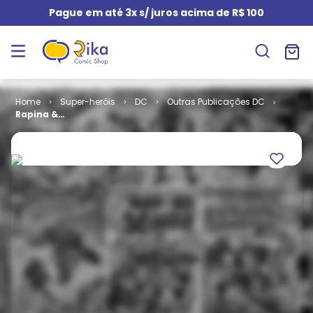
Pague em até 3x s/ juros acima de R$ 100
Super-heróis
DC
Outras Publicações DC
Rapina &
Columba (Os
Novos 52!)