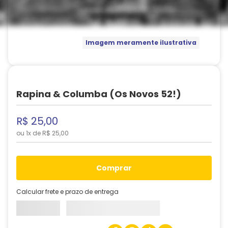
Imagem meramente ilustrativa
Rapina & Columba (Os Novos 52!)
R$
25
,
00
ou
1
x de
R$
25
,
00
comprar
Calcular frete e prazo de entrega