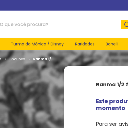
ue você procura?
Turma da Mônica / Disney
Raridades
Bonelli
s
Shounen
Ranma 1/2
# 15
Ranma 1/2 
Este produ
momento
Para ser avi