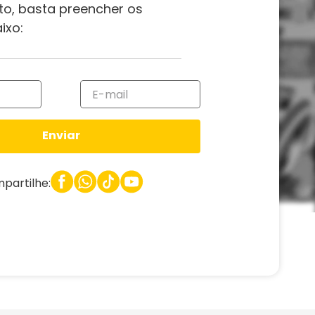
to, basta preencher os
ixo:
Enviar
partilhe: