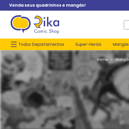
Venda seus quadrinhos e mangás!
O q
Todos Departamentos
Super-Heróis
Mangás
Mangá