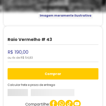
Imagem meramente ilustrativa
Raio Vermelho # 43
R$
190
,
00
ou
4
x de
R$
54
,
83
comprar
Calcular frete e prazo de entrega
Compartilhe: