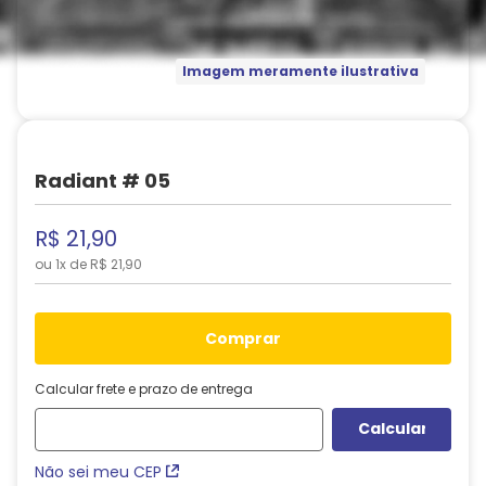
Imagem meramente ilustrativa
Radiant # 05
R$
21
,
90
ou
1
x de
R$
21
,
90
comprar
Calcular frete e prazo de entrega
Não sei meu CEP