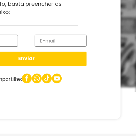
to, basta preencher os
ixo:
Enviar
partilhe: