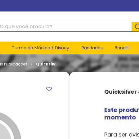
ue você procura?
Turma da Mônica / Disney
Raridades
Bonelli
as Publicações
Quicksilver
# 11
Quicksilver 
Este produ
momento
Para ser avi