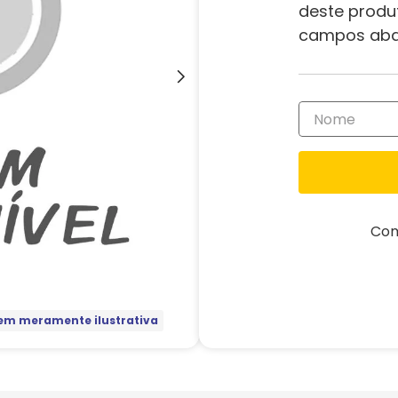
deste produ
campos aba
Com
m meramente ilustrativa