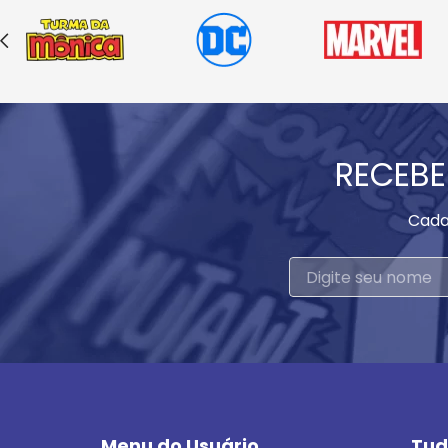
RECEBE
Cada
Menu do Usuário
Tud