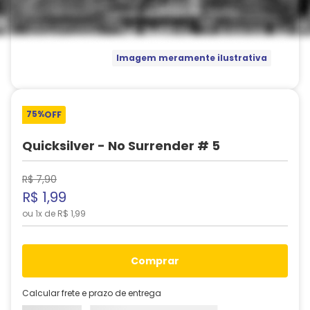
Imagem meramente ilustrativa
75%
OFF
Quicksilver - No Surrender # 5
R$
7
,
90
R$
1
,
99
ou
1
x de
R$
1
,
99
comprar
Calcular frete e prazo de entrega