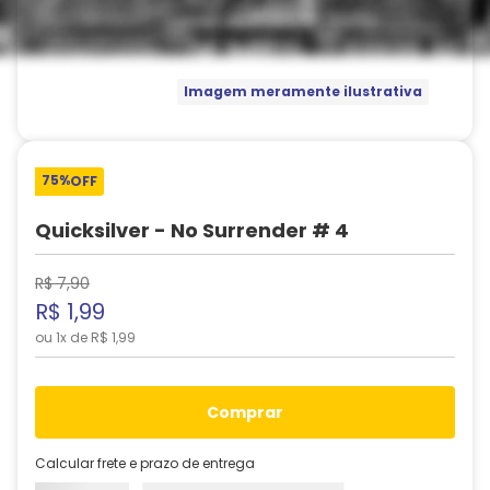
Imagem meramente ilustrativa
75%
OFF
Quicksilver - No Surrender # 4
R$
7
,
90
R$
1
,
99
ou
1
x de
R$
1
,
99
comprar
Calcular frete e prazo de entrega