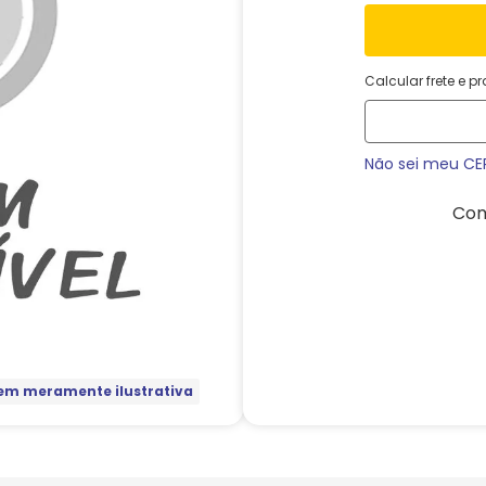
Calcular frete e p
Não sei meu CE
Com
m meramente ilustrativa