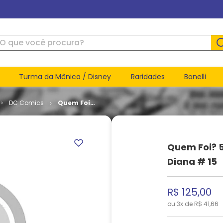
ue você procura?
Turma da Mônica / Disney
Raridades
Bonelli
DC Comics
Quem Foi?
5ª Série -
As
Aventuras
de Diana #
Quem Foi? 5
15
Diana # 15
R$
125
,
00
ou
3
x de
R$
41
,
66