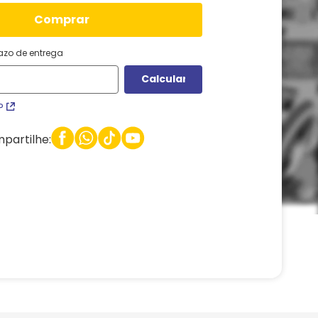
comprar
razo de entrega
P
partilhe: