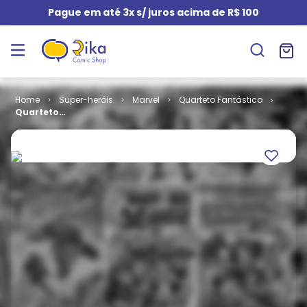
Pague em até 3x s/ juros acima de R$ 100
Super-heróis
Marvel
Quarteto Fantástico
Quarteto
Fantástico - 1ª
Série # 04 -
Coisa Vs.
Imortal Hulk