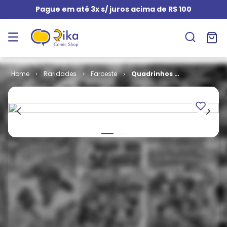
Pague em até 3x s/ juros acima de R$ 100
Raridades
Faroeste
Quadrinhos -
2ª Série - Tim
Relâmpago #
13