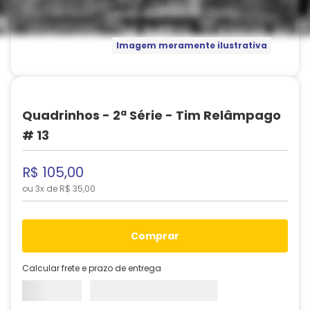
Imagem meramente ilustrativa
Quadrinhos - 2ª Série - Tim Relâmpago
# 13
R$
105
,
00
ou
3
x de
R$
35
,
00
comprar
Calcular frete e prazo de entrega