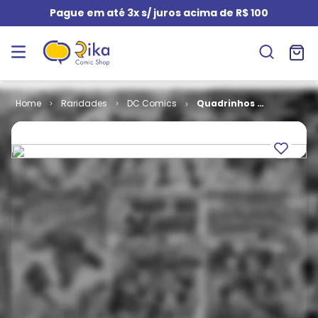
Pague em até 3x s/ juros acima de R$ 100
Raridades
DC Comics
Quadrinhos -
1ª Série - Os
Justiceiros #
10