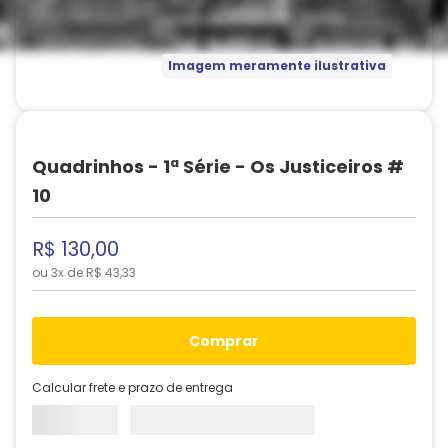
Imagem meramente ilustrativa
Quadrinhos - 1ª Série - Os Justiceiros #
10
R$
130
,
00
ou
3
x de
R$
43
,
33
comprar
Calcular frete e prazo de entrega