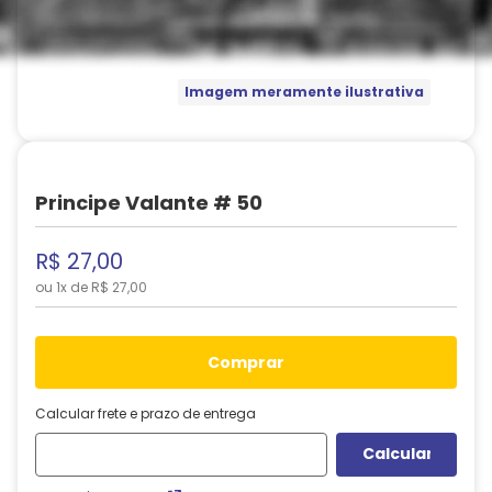
Imagem meramente ilustrativa
Principe Valante # 50
R$
27
,
00
ou
1
x de
R$
27
,
00
comprar
Calcular frete e prazo de entrega