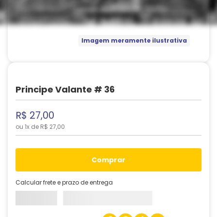
Imagem meramente ilustrativa
Principe Valante # 36
R$
27
,
00
ou
1
x de
R$
27
,
00
comprar
Calcular frete e prazo de entrega