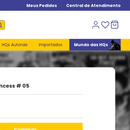
Meus Pedidos
Central de Atendimento
HQs Autorais
Importados
Mundo das HQs
incess # 05
comprar