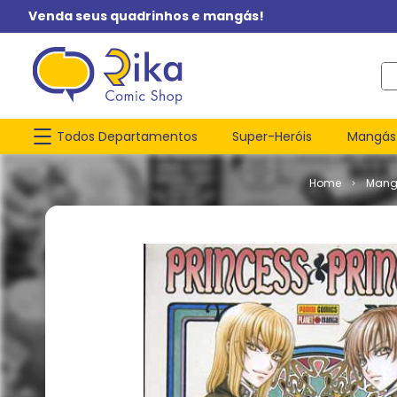
Venda seus quadrinhos e mangás!
O q
Todos Departamentos
Super-Heróis
Mangás
Mang