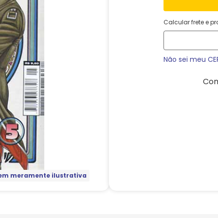
Calcular frete e p
Não sei meu CE
Com
m meramente ilustrativa