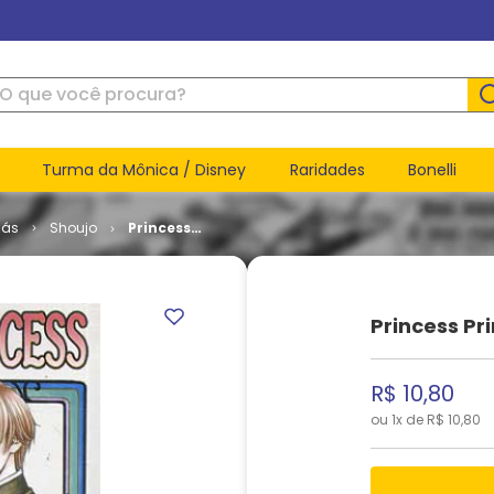
ue você procura?
Turma da Mônica / Disney
Raridades
Bonelli
ás
Shoujo
Princess
Princess #
05
Princess Pr
R$
10
,
80
ou
1
x de
R$
10
,
80