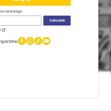
razo de entrega
P
partilhe: