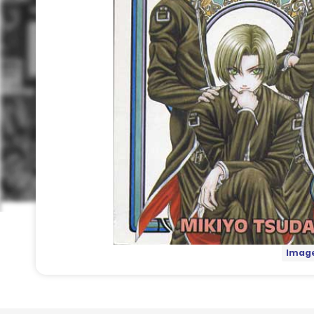
Image