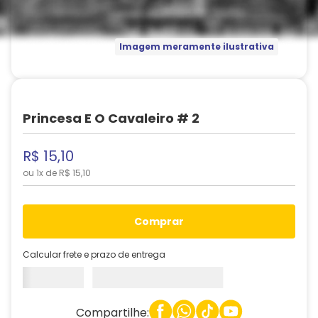
Imagem meramente ilustrativa
Princesa E O Cavaleiro # 2
R$
15
,
10
ou
1
x de
R$
15
,
10
comprar
Calcular frete e prazo de entrega
Compartilhe: