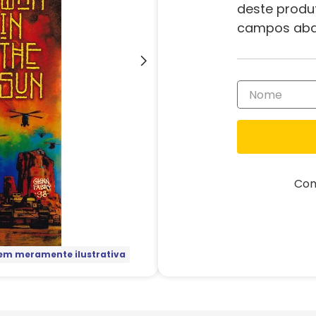
deste produ
campos aba
Com
m meramente ilustrativa