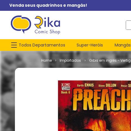
Venda seus quadrinhos e mangás!
O q
Todos Departamentos
Super-Heróis
Mangás
Importados
Gibis em inglês - Verti