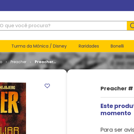
ue você procura?
Turma da Mônica / Disney
Raridades
Bonelli
go
Preacher
Preacher
# 06 - War
in the Sun
(TPB)
Preacher # 
Este produ
momento
Para ser avi