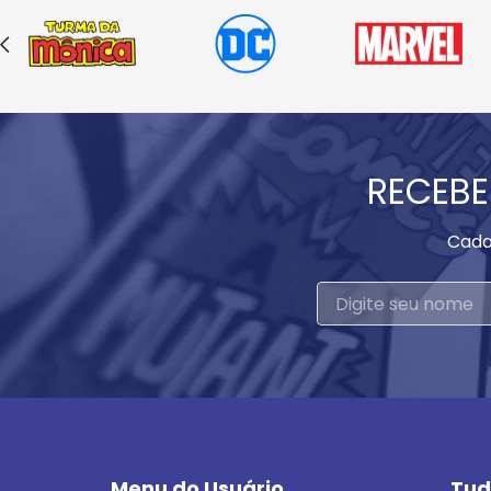
RECEBE
Cada
Menu do Usuário
Tud