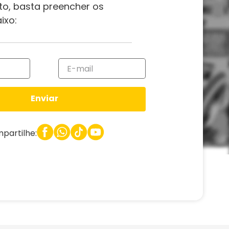
to, basta preencher os
ixo:
Enviar
partilhe: