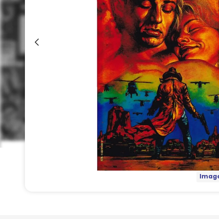
Image