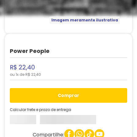
Imagem meramente ilustrativa
Power People
R$
22
,
40
ou
1
x de
R$
22
,
40
comprar
Calcular frete e prazo de entrega
Compartilhe: