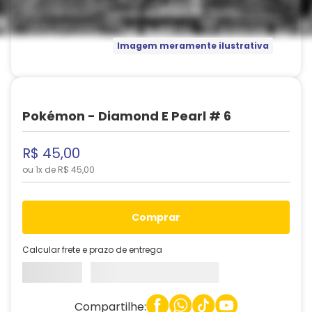
Imagem meramente ilustrativa
Pokémon - Diamond E Pearl # 6
R$
45
,
00
ou
1
x de
R$
45
,
00
comprar
Calcular frete e prazo de entrega
Compartilhe: