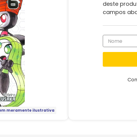
deste produ
campos aba
Com
m meramente ilustrativa