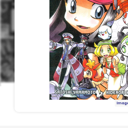
Image