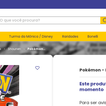
ue você procura?
Turma da Mônica / Disney
Raridades
Bonelli
s
Shounen
Pokémon -
Black and
White # 6
Pokémon - 
Este produ
momento
Para ser avi