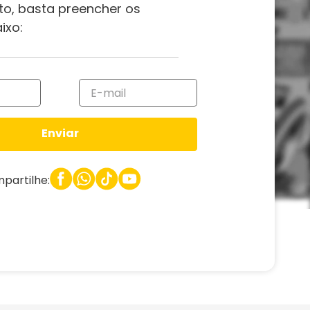
to, basta preencher os
ixo:
Enviar
partilhe: