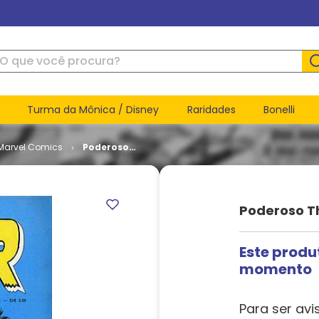
ue você procura?
Turma da Mônica / Disney
Raridades
Bonelli
Marvel Comics
Poderoso
Thor # 01
Poderoso Th
Este produ
momento
Para ser avi