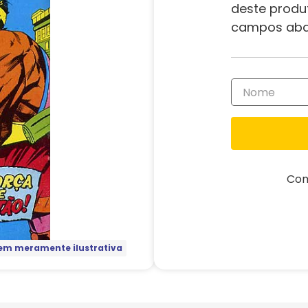
deste produ
campos aba
Com
m meramente ilustrativa