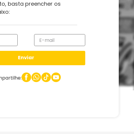
to, basta preencher os
ixo:
Enviar
partilhe: