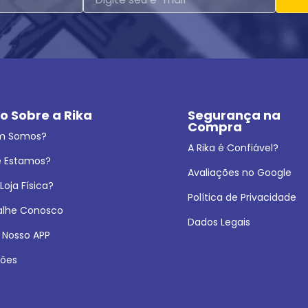
o Sobre a Rika
Segurança na 
Compra
m Somos?
A Rika é Confiável?
 Estamos?
Avaliações no Google
oja Física?
Política de Privacidade
alhe Conosco
Dados Legais
 Nosso APP
ões