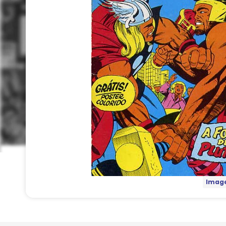
Image