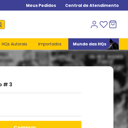
Meus Pedidos
Central de Atendimento
HQs Autorais
Importados
Mundo das HQs
o # 3
comprar