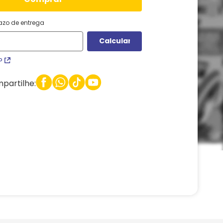
razo de entrega
P
partilhe: