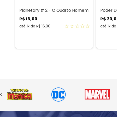
s
Planetary # 2 - O Quarto Homem
Poder D
R$
16
,
00
R$
20
,
0
☆
☆
☆
☆
☆
até
1
x de
R$
16
,
00
até
1
x d
☆
☆