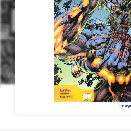
Image