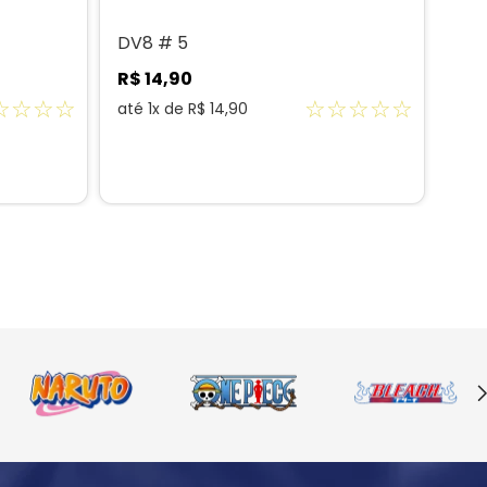
DV8 # 5
Aut
Edi
R$
14
,
90
R$
☆
☆
☆
☆
☆
☆
☆
☆
☆
até
1
x de
R$
14
,
90
até