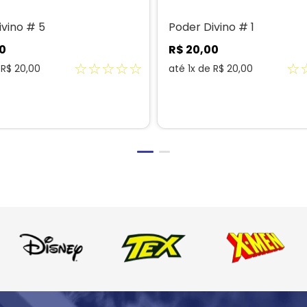
ivino # 5
Poder Divino # 1
0
R$
20
,
00
☆
☆
☆
☆
☆
☆
e
R$
20
,
00
até
1
x de
R$
20
,
00