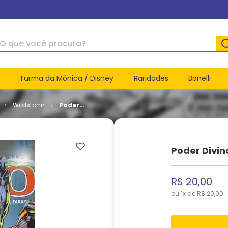
ue você procura?
Turma da Mônica / Disney
Raridades
Bonelli
Wildstorm
Poder
Divino # 3
Poder Divin
R$
20
,
00
ou
1
x de
R$
20
,
00