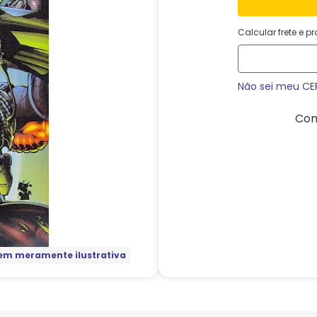
Calcular frete e p
Não sei meu CE
Com
m meramente ilustrativa