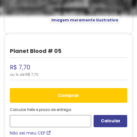
Imagem meramente ilustrativa
Planet Blood # 05
R$
7
,
70
ou
1
x de
R$
7
,
70
comprar
Calcular frete e prazo de entrega
Não sei meu CEP